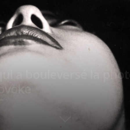
ui a bouleversé la pho
rovoke
5