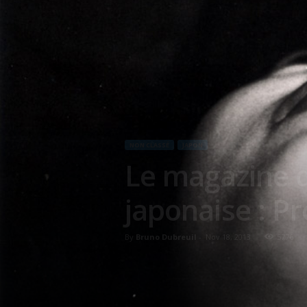
NON CLASSÉ
JAPON
Le magazine q
japonaise : P
By
Bruno Dubreuil
-
Nov 18, 2013
5776