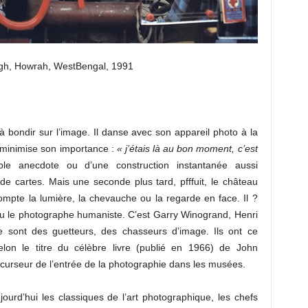
gh, Howrah, WestBengal, 1991
t à bondir sur l’image. Il danse avec son appareil photo à la
 minimise son importance :
« j’étais là au bon moment, c’est
le anecdote ou d’une construction instantanée aussi
e cartes. Mais une seconde plus tard, pfffuit, le château
 dompte la lumière, la chevauche ou la regarde en face. Il ?
 ou le photographe humaniste. C’est Garry Winogrand, Henri
 sont des guetteurs, des chasseurs d’image. Ils ont ce
elon le titre du célèbre livre (publié en 1966) de John
urseur de l’entrée de la photographie dans les musées.
ourd’hui les classiques de l’art photographique, les chefs