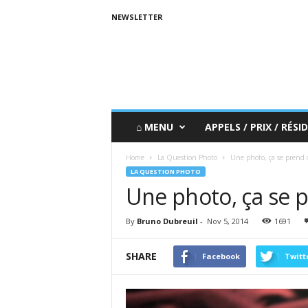
NEWSLETTER
⌂ MENU
APPELS / PRIX / RÉSID
Home
La Question Photo
Une photo, ça se prend ou
LA QUESTION PHOTO
Une photo, ça se pr
By
Bruno Dubreuil
-
Nov 5, 2014
1691
SHARE
Facebook
Twitt