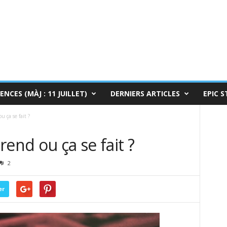
ENCES (MÀJ : 11 JUILLET)
DERNIERS ARTICLES
EPIC S
 ça se fait ?
end ou ça se fait ?
2
er