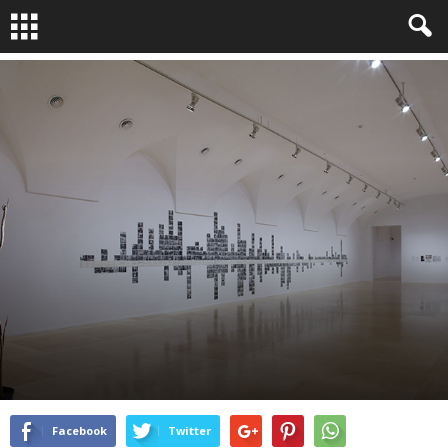
LA QUESTION PHOTO
By
Bruno Dubreuil
-
Mai 27, 2015
9348
4
Facebook
Twitter