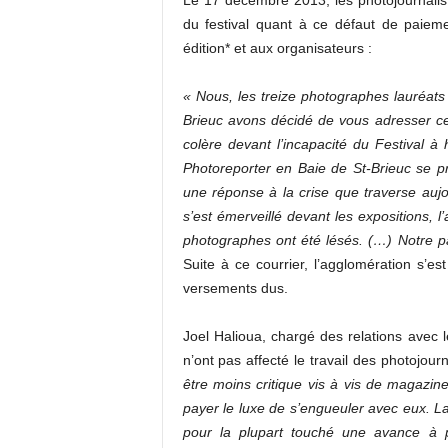
Le 17 décembre 2013, les photojournalist
du festival quant à ce défaut de paiem
édition* et aux organisateurs :
« Nous, les treize photographes lauréats 
Brieuc avons décidé de vous adresser cett
colère devant l’incapacité du Festival 
Photoreporter en Baie de St-Brieuc se 
une réponse à la crise que traverse aujou
s’est émerveillé devant les expositions, 
photographes ont été lésés. (…) Notre pa
Suite à ce courrier, l’agglomération s’es
versements dus.
Joel Halioua, chargé des relations avec
n’ont pas affecté le travail des photojourn
être moins critique vis à vis de magazin
payer le luxe de s’engueuler avec eux. La s
pour la plupart touché une avance à 