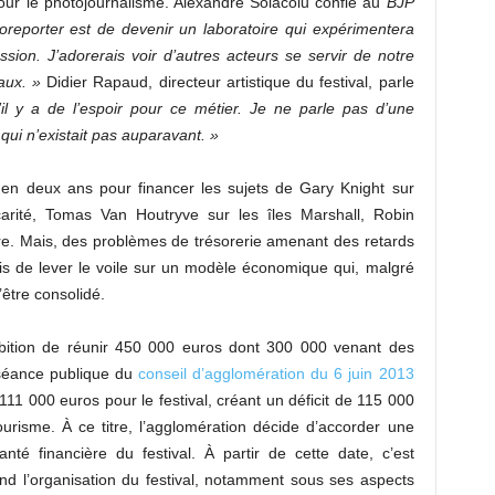
pour le photojournalisme. Alexandre Solacolu confie au
BJP
oreporter est de devenir un laboratoire qui expérimentera
ion. J’adorerais voir d’autres acteurs se servir de notre
vaux. »
Didier Rapaud, directeur artistique du festival, parle
il y a de l’espoir pour ce métier. Je ne parle pas d’une
 qui n’existait pas auparavant. »
 en deux ans pour financer les sujets de Gary Knight sur
écarité, Tomas Van Houtryve sur les îles Marshall, Robin
e. Mais, des problèmes de trésorerie amenant des retards
s de lever le voile sur un modèle économique qui, malgré
être consolidé.
mbition de réunir 450 000 euros dont 300 000 venant des
a séance publique du
conseil d’agglomération du 6 juin 2013
111 000 euros pour le festival, créant un déficit de 115 000
urisme. À ce titre, l’agglomération décide d’accorder une
anté financière du festival. À partir de cette date, c’est
end l’organisation du festival, notamment sous ses aspects