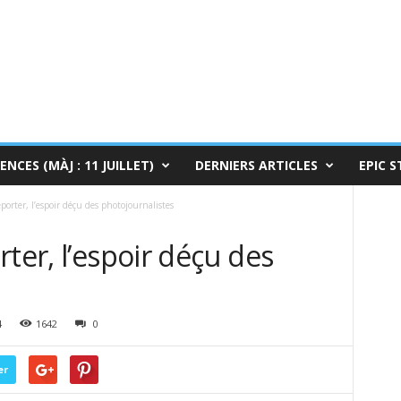
ENCES (MÀJ : 11 JUILLET)
DERNIERS ARTICLES
EPIC S
porter, l’espoir déçu des photojournalistes
ter, l’espoir déçu des
4
1642
0
er