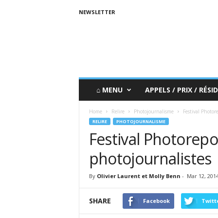
NEWSLETTER
⌂ MENU
APPELS / PRIX / RÉSID
Home
Relire
Photojournalisme
Festival Photore
RELIRE
PHOTOJOURNALISME
Festival Photorepor
photojournalistes
By
Olivier Laurent et Molly Benn
-
Mar 12, 201
SHARE
Facebook
Twitt