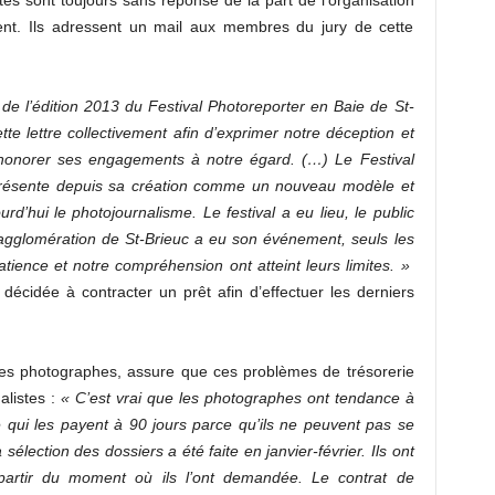
es sont toujours sans réponse de la part de l’organisation
ent. Ils adressent un mail aux membres du jury de cette
de l’édition 2013 du Festival Photoreporter en Baie de St-
e lettre collectivement afin d’exprimer notre déception et
à honorer ses engagements à notre égard. (…) Le Festival
présente depuis sa création comme un nouveau modèle et
rd’hui le photojournalisme. Le festival a eu lieu, le public
l’agglomération de St-Brieuc a eu son événement, seuls les
tience et notre compréhension ont atteint leurs limites. »
t décidée à contracter un prêt afin d’effectuer les derniers
 les photographes, assure que ces problèmes de trésorerie
alistes :
« C’est vrai que les photographes ont tendance à
e qui les payent à 90 jours parce qu’ils ne peuvent pas se
élection des dossiers a été faite en janvier-février. Ils ont
partir du moment où ils l’ont demandée. Le contrat de