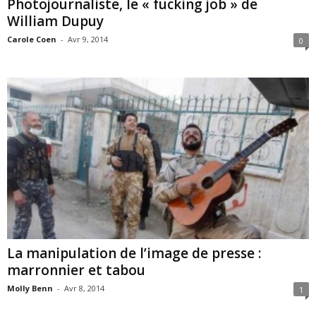
Photojournaliste, le « fucking job » de
William Dupuy
Carole Coen
-
Avr 9, 2014
0
La manipulation de l’image de presse :
marronnier et tabou
Molly Benn
-
Avr 8, 2014
1