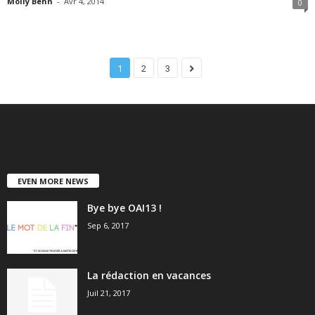
Molly Benn
-
Avr 4, 2014
0
1
2
3
EVEN MORE NEWS
Bye bye OAI13 !
Sep 6, 2017
La rédaction en vacances
Juil 21, 2017