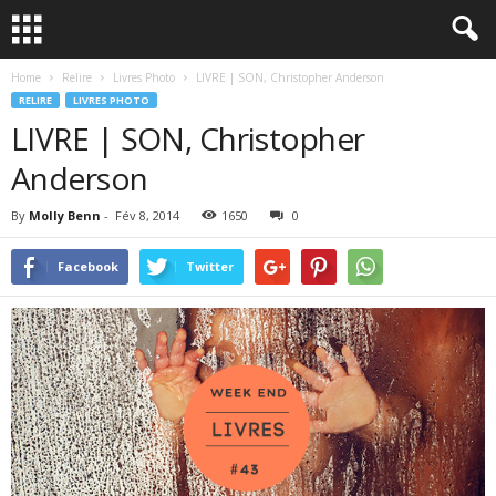
Home
Relire
Livres Photo
LIVRE | SON, Christopher Anderson
RELIRE
LIVRES PHOTO
LIVRE | SON, Christopher
Anderson
By
Molly Benn
-
Fév 8, 2014
1650
0
Facebook
Twitter