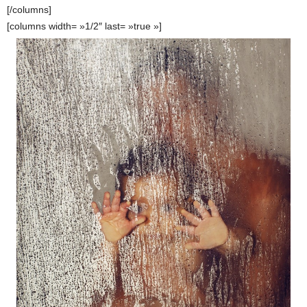
[/columns]
[columns width= »1/2″ last= »true »]