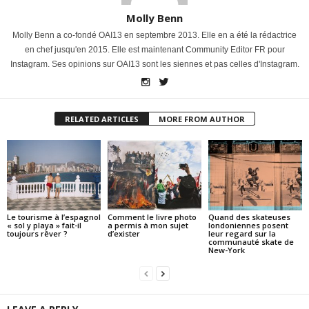
Molly Benn
Molly Benn a co-fondé OAI13 en septembre 2013. Elle en a été la rédactrice
en chef jusqu'en 2015. Elle est maintenant Community Editor FR pour
Instagram. Ses opinions sur OAI13 sont les siennes et pas celles d'Instagram.
RELATED ARTICLES
MORE FROM AUTHOR
Le tourisme à l’espagnol
Comment le livre photo
Quand des skateuses
« sol y playa » fait-il
a permis à mon sujet
londoniennes posent
toujours rêver ?
d’exister
leur regard sur la
communauté skate de
New-York