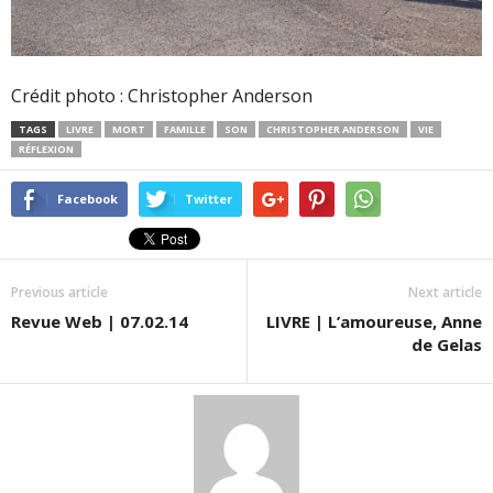
Crédit photo : Christopher Anderson
TAGS
LIVRE
MORT
FAMILLE
SON
CHRISTOPHER ANDERSON
VIE
RÉFLEXION
Facebook
Twitter
Previous article
Next article
Revue Web | 07.02.14
LIVRE | L’amoureuse, Anne
de Gelas