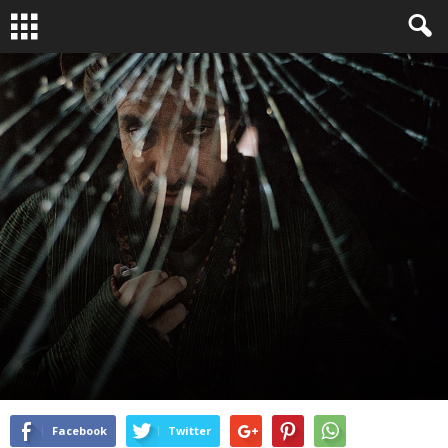
RELIRE
LIVRES PHOTO
PHOTOJOURNALISME
By
Camille Périssé
-
Nov 25, 2015
1874
0
Facebook
Twitter