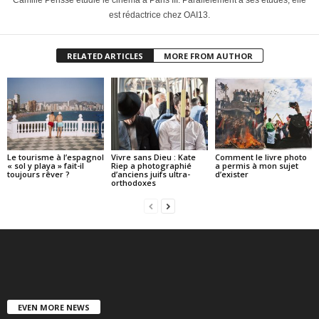
Camille Périssé étudie le cinéma à Paris III. Parallèlement à ses études, elle
est rédactrice chez OAI13.
RELATED ARTICLES
MORE FROM AUTHOR
Le tourisme à l’espagnol
Vivre sans Dieu : Kate
Comment le livre photo
« sol y playa » fait-il
Riep a photographié
a permis à mon sujet
toujours rêver ?
d’anciens juifs ultra-
d’exister
orthodoxes
EVEN MORE NEWS