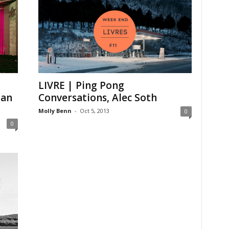
LIVRE | Ping Pong
han
Conversations, Alec Soth
Molly Benn
-
Oct 5, 2013
0
0