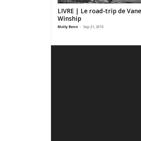
LIVRE | Le road-trip de Van
Winship
Molly Benn
-
Sep 21, 2013