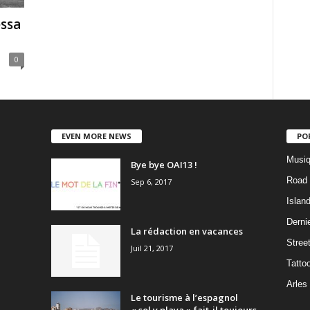
essa
0
EVEN MORE NEWS
PO
Musiq
Bye bye OAI13 !
Road 
Sep 6, 2017
Islan
Dernie
La rédaction en vacances
Stree
Juil 21, 2017
Tatto
Arles
Le tourisme à l’espagnol
« sol y playa » fait-il toujours