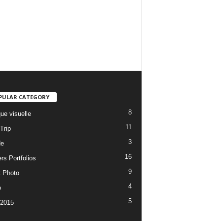
PULAR CATEGORY
8
ue visuelle
11
Trip
3
de
16
rs Portfolios
9
t Photo
4
o
5
 2015