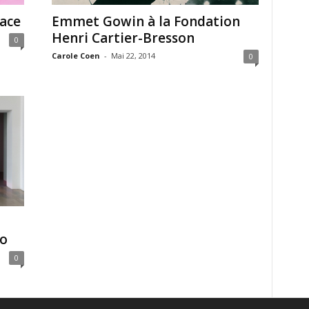
pace
Emmet Gowin à la Fondation
Henri Cartier-Bresson
0
Carole Coen
-
Mai 22, 2014
0
yo
0