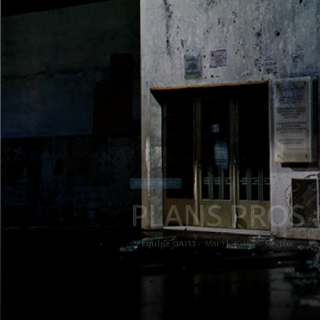
PLANS PROS
PLANS PROS #
By
Équipe OAI13
-
Mai 11, 2015
1160