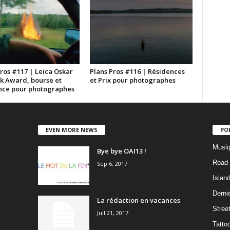
ros #117 | Leica Oskar
Plans Pros #116 | Résidences
k Award, bourse et
et Prix pour photographes
nce pour photographes
EVEN MORE NEWS
PO
Musiq
Bye bye OAI13 !
Road 
Sep 6, 2017
Islan
Dernie
La rédaction en vacances
Stree
Juil 21, 2017
Tatto