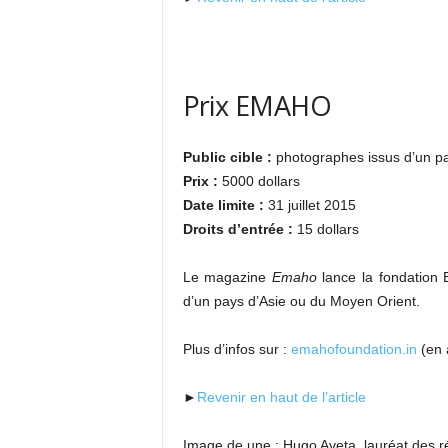
Prix EMAHO
Public cible :
photographes issus d’un pa
Prix :
5000 dollars
Date limite :
31 juillet 2015
Droits d’entrée :
15 dollars
Le magazine
Emaho
lance la fondation
d’un pays d’Asie ou du Moyen Orient.
Plus d’infos sur :
emahofoundation.in
(en 
►
Revenir en haut de l’article
Image de une : Hugo Aveta, lauréat des 