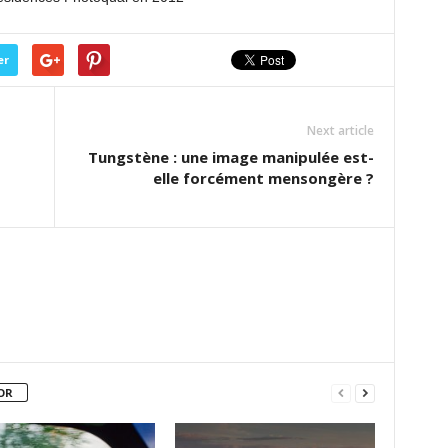
er
Next article
Tungstène : une image manipulée est-
elle forcément mensongère ?
OR