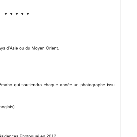
▼ ▼ ▼ ▼ ▼
ys d’Asie ou du Moyen Orient.
 Emaho qui soutiendra chaque année un photographe issu
anglais)
résidences Photoquai en 2012