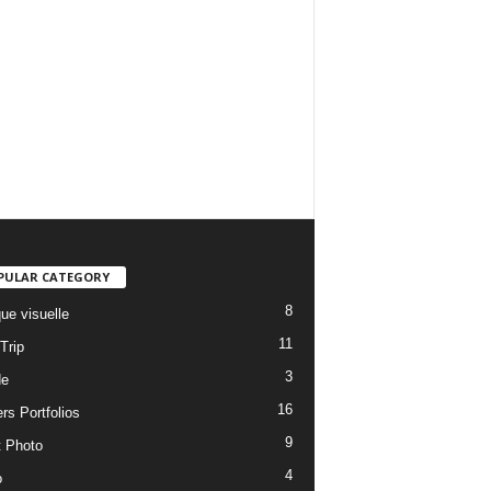
PULAR CATEGORY
8
ue visuelle
11
Trip
3
de
16
rs Portfolios
9
t Photo
4
o