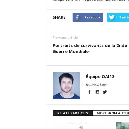
SHARE
Facebook
Twitt
Previous article
Portraits de survivants de la 2nde
Guerre Mondiale
Équipe OAI13
http://oai13.com
RELATED ARTICLES
MORE FROM AUTH