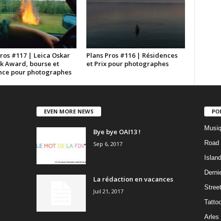
ros #117 | Leica Oskar
Plans Pros #116 | Résidences
k Award, bourse et
et Prix pour photographes
nce pour photographes
EVEN MORE NEWS
PO
Musiq
Bye bye OAI13 !
Road 
Sep 6, 2017
Islan
Dernie
La rédaction en vacances
Stree
Juil 21, 2017
Tatto
Arles