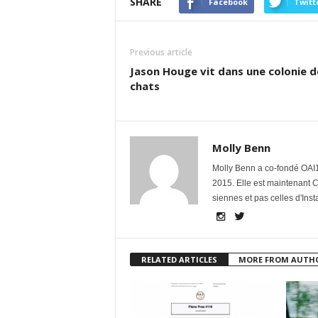
SHARE
Facebook
Twitt
Previous article
Jason Houge vit dans une colonie d
chats
Molly Benn
Molly Benn a co-fondé OAI1
2015. Elle est maintenant 
siennes et pas celles d'Ins
RELATED ARTICLES
MORE FROM AUTH