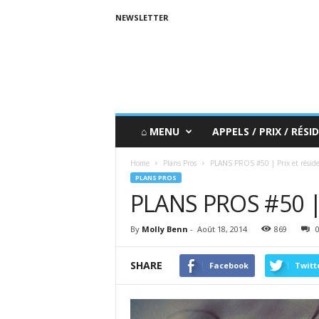
NEWSLETTER
⌂ MENU
APPELS / PRIX / RÉSID
Home
Plans Pros
PLANS PROS #50 | Prix et résid
PLANS PROS
PLANS PROS #50 | 
By
Molly Benn
-
Août 18, 2014
869
SHARE
Facebook
Twitt