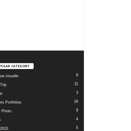
PULAR CATEGORY
8
ue visuelle
11
Trip
3
de
16
rs Portfolios
9
t Photo
4
o
5
 2015