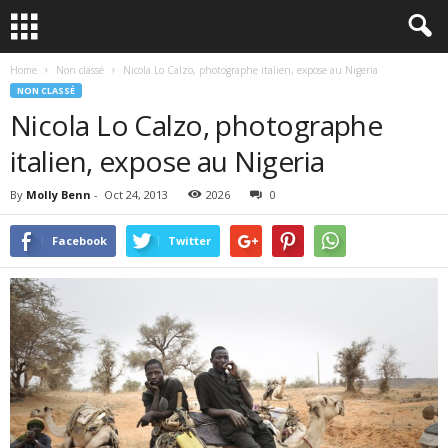
Home
Non classé
Nicola Lo Calzo, photographe italien, expose au Nigeria
NON CLASSÉ
Nicola Lo Calzo, photographe
italien, expose au Nigeria
By
Molly Benn
-
Oct 24, 2013
2026
0
Facebook
Twitter