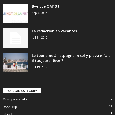
Bye bye OAI13 !
Sep 6, 2017
La rédaction en vacances
Juil 21, 2017
Le tourisme à l’espagnol « sol y playa » fait-
il toujours rêver ?
Juil 19, 2017
POPULAR CATEGORY
8
Musique visuelle
11
Road Trip
3
Islande