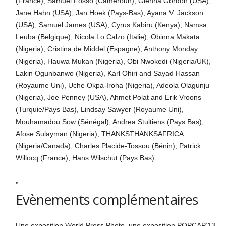
(France), Samuel Fosso (Cameroun), Glenna Gordon (USA),
Jane Hahn (USA), Jan Hoek (Pays-Bas), Ayana V. Jackson
(USA), Samuel James (USA), Cyrus Kabiru (Kenya), Namsa
Leuba (Belgique), Nicola Lo Calzo (Italie), Obinna Makata
(Nigeria), Cristina de Middel (Espagne), Anthony Monday
(Nigeria), Hauwa Mukan (Nigeria), Obi Nwokedi (Nigeria/UK),
Lakin Ogunbanwo (Nigeria), Karl Ohiri and Sayad Hassan
(Royaume Uni), Uche Okpa-Iroha (Nigeria), Adeola Olagunju
(Nigeria), Joe Penney (USA), Ahmet Polat and Erik Vroons
(Turquie/Pays Bas), Lindsay Sawyer (Royaume Uni),
Mouhamadou Sow (Sénégal), Andrea Stultiens (Pays Bas),
Afose Sulayman (Nigeria), THANKSTHANKSAFRICA
(Nigeria/Canada), Charles Placide-Tossou (Bénin), Patrick
Willocq (France), Hans Wilschut (Pays Bas).
Evènements complémentaires
Une exposition World Press Photo, une exposition POPCAP’13,