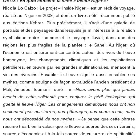
OAI13 : En quoi consiste ta série « Inside Niger »?
Nicola Lo Calzo
: Le projet « Inside Niger » est un récit de voyage,
réalisé au Niger en 2009, et dont un livre a été récemment publié
aux éditions Kehrer. Plus précisément, il s’agit d’une galerie de
portraits et des paysages dans lesquels je m’intéresse à la relation
symbiotique entre l’homme et le paysage fluvial, dans une des
régions les plus fragiles de la planète : le Sahel. Au Niger, où
l’économie est entièrement concentrée autour des rives du fleuve
homonyme, les changements climatiques et les exploitations
pétrolières, en œuvre par les grandes multinationales, menacent la
vie des riverains. Ensabler le fleuve signifie aussi ensabler ses
mythes, comme souligne de façon extralucide l’ancien président du
Mali, Amadou Toumani Touré :
« «Nous avons plus que jamais
besoin de cette solidarité pour conjurer le péril écologique qui
guette le fleuve Niger. Les changements climatiques nous ont non
seulement pris nos terres, nos pâturages, nos cours d’eau, mais
nous ont dépossédé de nos mythes. »
Je pense que cette phrase
résume très bien la valeur que le fleuve a auprès des ses riverains,
source d’économie et à la fois source de culture et de spiritualité.