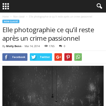
Home
Non classé
Elle photographie ce qu’il reste après un crime passionnel
NON CLASSÉ
Elle photographie ce qu’il reste
après un crime passionnel
By
Molly Benn
-
Mai 14, 2014
1765
0
Facebook
Twitter