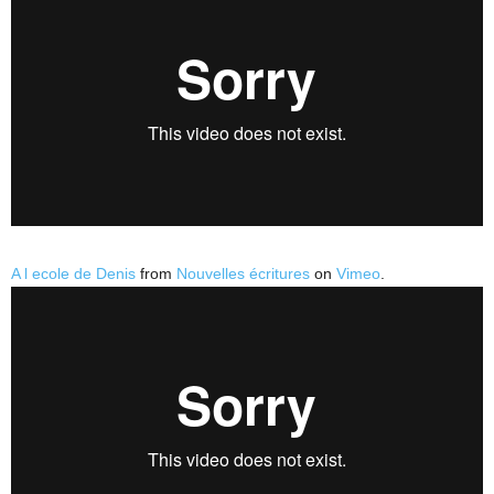
A l ecole de Denis
from
Nouvelles écritures
on
Vimeo
.