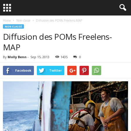
Home
Non classé
Diffusion des POMs Freelens-MAP
NON CLASSÉ
Diffusion des POMs Freelens-
MAP
By
Molly Benn
-
Sep 15, 2013
1435
0
Facebook
Twitter