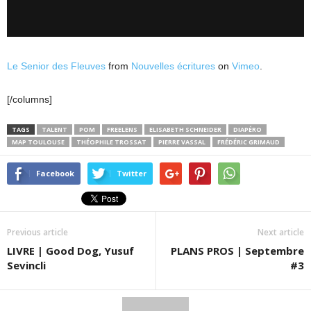
Le Senior des Fleuves
from
Nouvelles écritures
on
Vimeo
.
[/columns]
TAGS
TALENT
POM
FREELENS
ELISABETH SCHNEIDER
DIAPÉRO
MAP TOULOUSE
THÉOPHILE TROSSAT
PIERRE VASSAL
FRÉDÉRIC GRIMAUD
Facebook
Twitter
Previous article
Next article
LIVRE | Good Dog, Yusuf
PLANS PROS | Septembre
Sevincli
#3