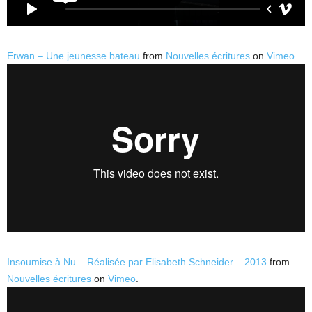
Erwan – Une jeunesse bateau
from
Nouvelles écritures
on
Vimeo
.
Insoumise à Nu – Réalisée par Elisabeth Schneider – 2013
from
Nouvelles écritures
on
Vimeo
.