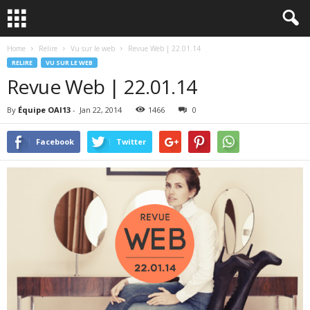
Home
Relire
Vu sur le web
Revue Web | 22.01.14
RELIRE
VU SUR LE WEB
Revue Web | 22.01.14
By
Équipe OAI13
-
Jan 22, 2014
1466
0
Facebook
Twitter