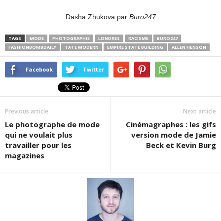
Dasha Zhukova par
Buro247
TAGS
MODE
PHOTOGRAPHIE
LONDRES
RACISME
BURO247
FASHIONBOMBDAILY
TATE MODERN
EMPIRE STATE BUILDING
ALLEN HENSON
Facebook
Twitter
Previous article
Next article
Le photographe de mode
Cinémagraphes : les gifs
qui ne voulait plus
version mode de Jamie
travailler pour les
Beck et Kevin Burg
magazines