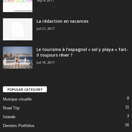
Sep 6, 2017
La rédaction en vacances
Juil 21, 2017
Le tourisme à l’espagnol « sol y playa » fait-
il toujours rêver ?
Juil 19, 2017
POPULAR CATEGORY
8
Musique visuelle
11
Road Trip
3
Islande
16
Derniers Portfolios