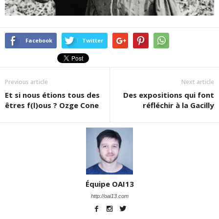
Facebook
Twitter
Previous article
Next article
Et si nous étions tous des
Des expositions qui font
êtres f(l)ous ? Ozge Cone
réfléchir à la Gacilly
Équipe OAI13
http://oai13.com