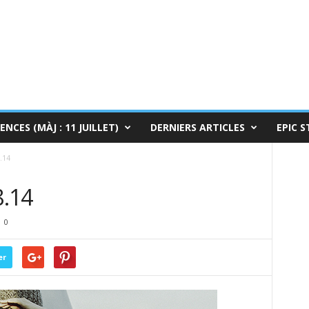
ENCES (MÀJ : 11 JUILLET)
DERNIERS ARTICLES
EPIC S
.14
8.14
0
er