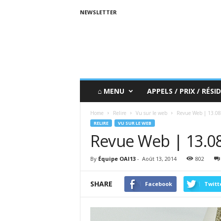
NEWSLETTER
⌂ MENU
APPELS / PRIX / RÉSID
Home
Relire
Vu sur le web
Revue Web | 13.08
RELIRE
VU SUR LE WEB
Revue Web | 13.0
By
Équipe OAI13
-
Août 13, 2014
802
SHARE
Facebook
Twitt