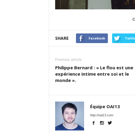
©
SHARE
Facebook
Twitt
Previous article
Philippe Bernard : « Le flou est une
expérience intime entre soi et le
monde ».
Équipe OAI13
http://oai13.com