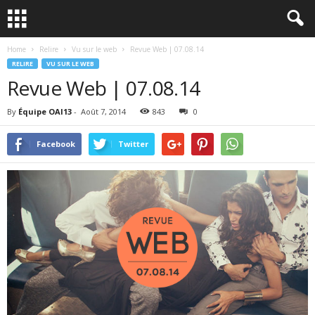
Home
Relire
Vu sur le web
Revue Web | 07.08.14
RELIRE
VU SUR LE WEB
Revue Web | 07.08.14
By
Équipe OAI13
-
Août 7, 2014
843
0
Facebook
Twitter