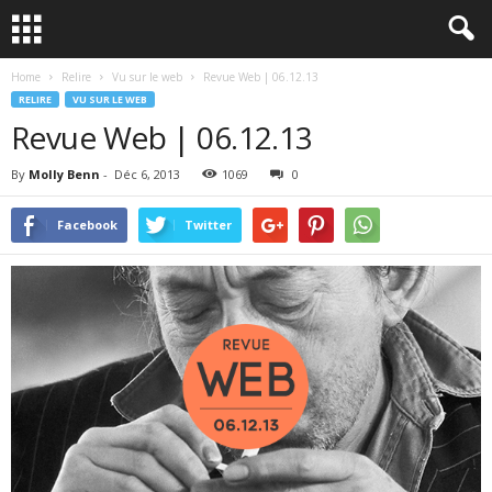
Home
Relire
Vu sur le web
Revue Web | 06.12.13
RELIRE
VU SUR LE WEB
Revue Web | 06.12.13
By
Molly Benn
-
Déc 6, 2013
1069
0
Facebook
Twitter