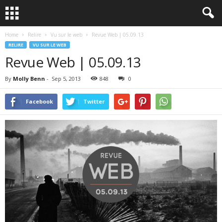
Home
Relire
Vu sur le web
Revue Web | 05.09.13
RELIRE
VU SUR LE WEB
Revue Web | 05.09.13
By
Molly Benn
-
Sep 5, 2013
848
0
Facebook
Twitter