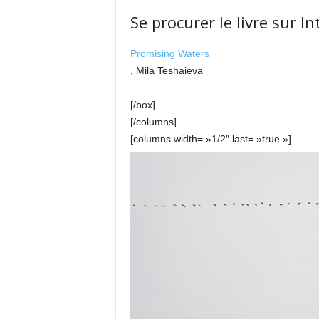
Se procurer le livre sur In
Promising Waters
, Mila Teshaieva
[/box]
[/columns]
[columns width= »1/2″ last= »true »]