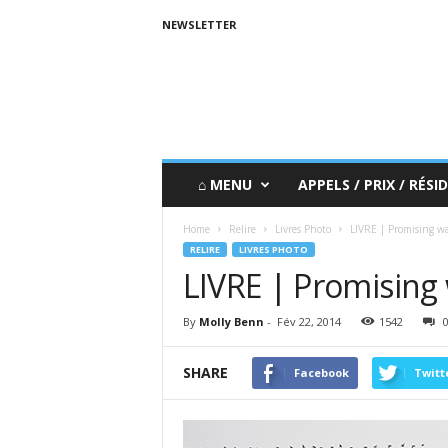
NEWSLETTER
⌂ MENU
APPELS / PRIX / RÉSID
Home
Relire
Livres Photo
LIVRE | Promising wa
RELIRE
LIVRES PHOTO
LIVRE | Promising 
By
Molly Benn
-
Fév 22, 2014
1542
SHARE
Facebook
Twitt