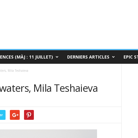
ENCES (MÀJ : 11 JUILLET)
DERNIERS ARTICLES
EPIC S
ters, Mila Teshaieva
waters, Mila Teshaieva
0
er