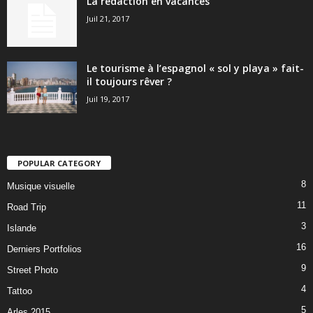
La rédaction en vacances
Juil 21, 2017
Le tourisme à l’espagnol « sol y playa » fait-
il toujours rêver ?
Juil 19, 2017
POPULAR CATEGORY
8
Musique visuelle
11
Road Trip
3
Islande
16
Derniers Portfolios
9
Street Photo
4
Tattoo
5
Arles 2015