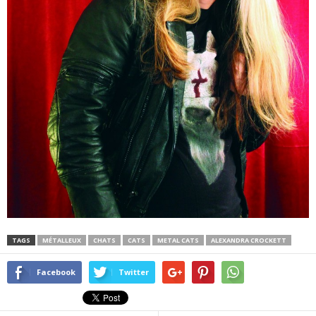
TAGS
MÉTALLEUX
CHATS
CATS
METAL CATS
ALEXANDRA CROCKETT
Facebook
Twitter