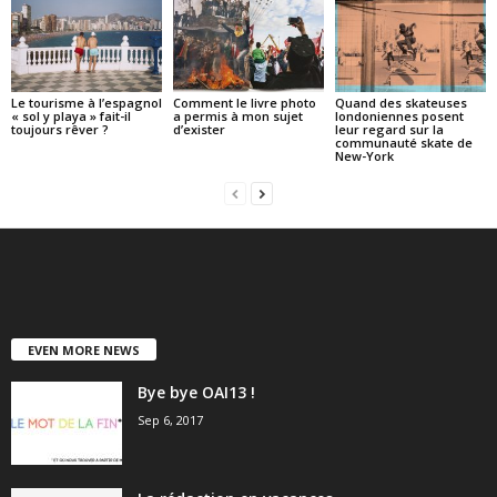
Le tourisme à l’espagnol
Comment le livre photo
Quand des skateuses
« sol y playa » fait-il
a permis à mon sujet
londoniennes posent
toujours rêver ?
d’exister
leur regard sur la
communauté skate de
New-York
EVEN MORE NEWS
Bye bye OAI13 !
Sep 6, 2017