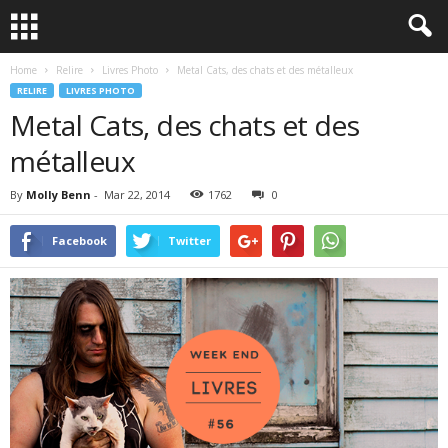
Home
Relire
Livres Photo
Metal Cats, des chats et des métalleux
RELIRE
LIVRES PHOTO
Metal Cats, des chats et des
métalleux
By
Molly Benn
-
Mar 22, 2014
1762
0
Facebook
Twitter