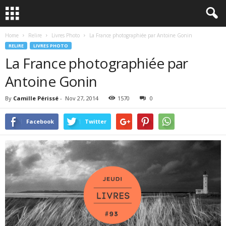
Home
Relire
Livres Photo
La France photographiée par Antoine Gonin
RELIRE
LIVRES PHOTO
La France photographiée par
Antoine Gonin
By
Camille Périssé
-
Nov 27, 2014
1570
0
Facebook
Twitter