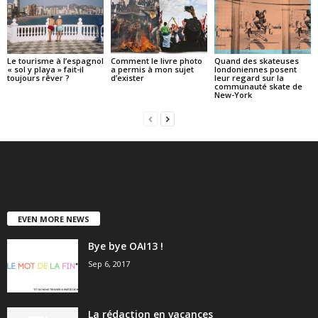
Le tourisme à l’espagnol
Comment le livre photo
Quand des skateuses
« sol y playa » fait-il
a permis à mon sujet
londoniennes posent
toujours rêver ?
d’exister
leur regard sur la
communauté skate de
New-York
EVEN MORE NEWS
Bye bye OAI13 !
Sep 6, 2017
La rédaction en vacances