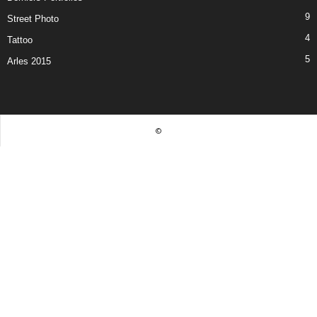
9
Street Photo
4
Tattoo
5
Arles 2015
©