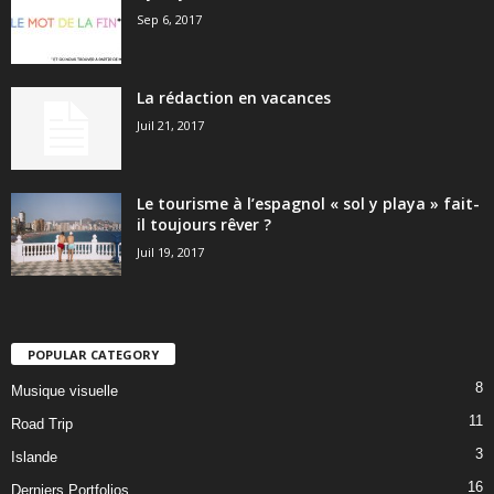
Sep 6, 2017
La rédaction en vacances
Juil 21, 2017
Le tourisme à l’espagnol « sol y playa » fait-
il toujours rêver ?
Juil 19, 2017
POPULAR CATEGORY
8
Musique visuelle
11
Road Trip
3
Islande
16
Derniers Portfolios