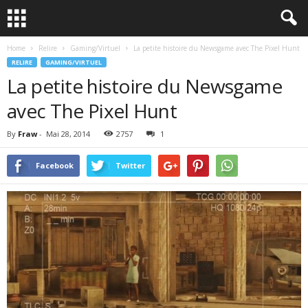
Home
Relire
Gaming/Virtuel
La petite histoire du Newsgame avec The Pixel Hunt
RELIRE
GAMING/VIRTUEL
La petite histoire du Newsgame
avec The Pixel Hunt
By
Fraw
-
Mai 28, 2014
2757
1
Facebook
Twitter