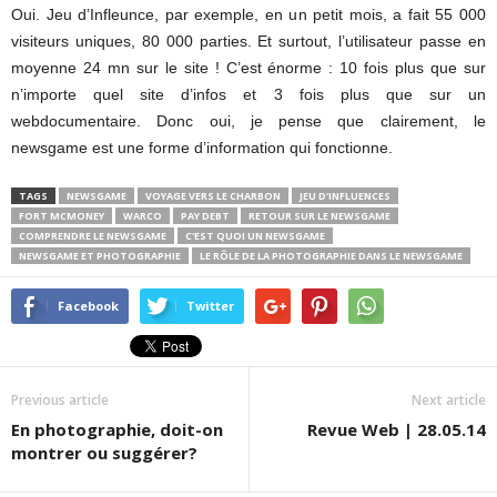
Oui. Jeu d’Infleunce, par exemple, en un petit mois, a fait 55 000
visiteurs uniques, 80 000 parties. Et surtout, l’utilisateur passe en
moyenne 24 mn sur le site ! C’est énorme : 10 fois plus que sur
n’importe quel site d’infos et 3 fois plus que sur un
webdocumentaire. Donc oui, je pense que clairement, le
newsgame est une forme d’information qui fonctionne.
TAGS
NEWSGAME
VOYAGE VERS LE CHARBON
JEU D'INFLUENCES
FORT MCMONEY
WARCO
PAY DEBT
RETOUR SUR LE NEWSGAME
COMPRENDRE LE NEWSGAME
C'EST QUOI UN NEWSGAME
NEWSGAME ET PHOTOGRAPHIE
LE RÔLE DE LA PHOTOGRAPHIE DANS LE NEWSGAME
Facebook
Twitter
Previous article
Next article
En photographie, doit-on
Revue Web | 28.05.14
montrer ou suggérer?