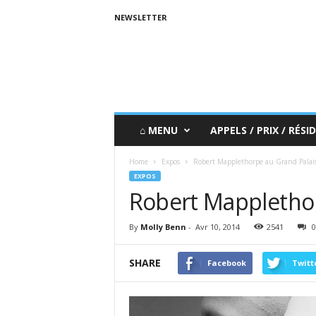
NEWSLETTER
⌂ MENU
APPELS / PRIX / RÉSID
Home
Expos
Robert Mapplethorpe au Grand Palai
EXPOS
Robert Mapplethor
By
Molly Benn
-
Avr 10, 2014
2541
0
SHARE
Facebook
Twitt