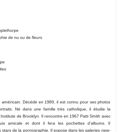
pplethorpe
hie de nu ou de fleurs
rpe
ites
 américain. Décédé en 1989, il est connu pour ses photos
traits. Né dans une famille très catholique, il étudie la
t Institute de Brooklyn. Il rencontre en 1967 Patti Smith avec
is amicale et dont il fera les pochettes d’albums. Il
 stars de la pornographie. Il expose dans les galeries new-