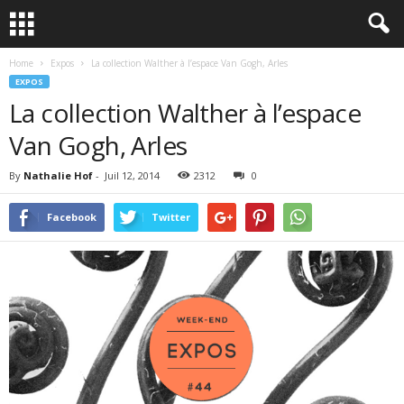
Home
Expos
La collection Walther à l’espace Van Gogh, Arles
EXPOS
La collection Walther à l’espace
Van Gogh, Arles
By
Nathalie Hof
-
Juil 12, 2014
2312
0
Facebook
Twitter