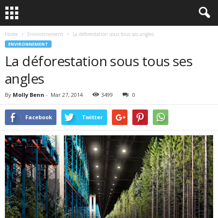
Home
Environnement
La déforestation sous tous ses angles
ENVIRONNEMENT
La déforestation sous tous ses
angles
By
Molly Benn
-
Mar 27, 2014
3499
0
Facebook
Twitter