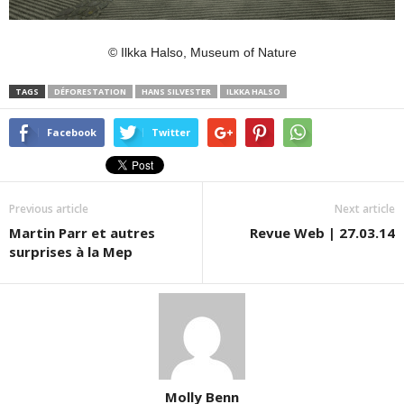
© Ilkka Halso, Museum of Nature
TAGS
DÉFORESTATION
HANS SILVESTER
ILKKA HALSO
Facebook
Twitter
Previous article
Next article
Martin Parr et autres
Revue Web | 27.03.14
surprises à la Mep
Molly Benn