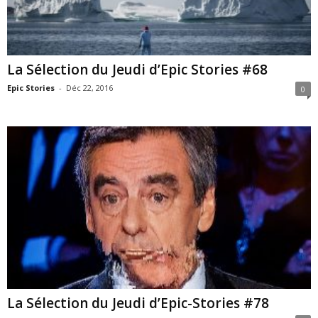
La Sélection du Jeudi d’Epic Stories #68
Epic Stories
-
Déc 22, 2016
0
La Sélection du Jeudi d’Epic-Stories #78