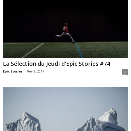
La Sélection du Jeudi d’Epic Stories #74
Epic Stories
-
Fév 9, 2017
0