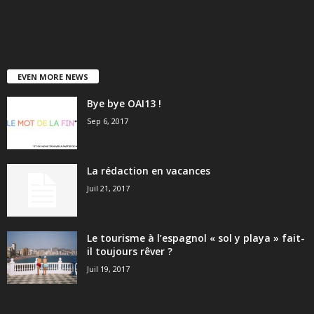
EVEN MORE NEWS
Bye bye OAI13 !
Sep 6, 2017
La rédaction en vacances
Juil 21, 2017
Le tourisme à l’espagnol « sol y playa » fait-
il toujours rêver ?
Juil 19, 2017