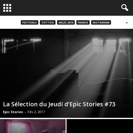
FESTIVALS
TATTOO
ARLES 2015
FRANCE
INSTAGRAM
La Sélection du Jeudi d’Epic Stories #73
Epic Stories
-
Fév 2, 2017