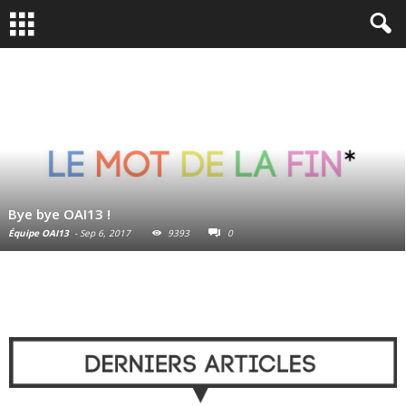
Bye bye OAI13 !
Équipe OAI13
-
Sep 6, 2017
9393
0