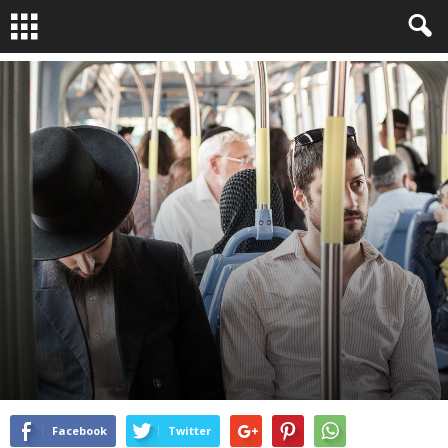
À LA UNE !
RELIRE
PHOTOJOURNALISME
SOCIÉTÉ
INTERVIEW
WORK IN PROGRESS
By
Nathalie Hof
-
Mai 19, 2017
9557
0
Facebook
Twitter