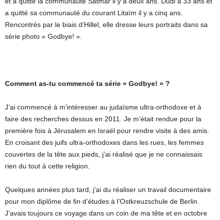
et a quitté la communauté Satmar il y a deux ans. Dudi a 33 ans et
a quitté sa communauté du courant Litaïm il y a cinq ans.
Rencontrés par le biais d’Hillel, elle dresse leurs portraits dans sa
série photo « Godbye! ».
Comment as-tu commencé ta série « Godbye! » ?
J’ai commencé à m’intéresser au judaïsme ultra-orthodoxe et à
faire des recherches dessus en 2011. Je m’était rendue pour la
première fois à Jérusalem en Israël pour rendre visite à des amis.
En croisant des juifs ultra-orthodoxes dans les rues, les femmes
couvertes de la tête aux pieds, j’ai réalisé que je ne connaissais
rien du tout à cette religion.
Quelques années plus tard, j’ai du réaliser un travail documentaire
pour mon diplôme de fin d’études à l’Ostkreuzschule de Berlin.
J’avais toujours ce voyage dans un coin de ma tête et en octobre