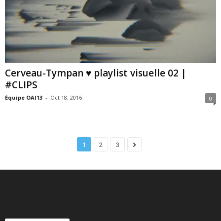
Cerveau-Tympan ♥ playlist visuelle 02 |
#CLIPS
Équipe OAI13
-
Oct 18, 2016
0
1
2
3