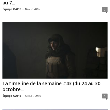
au 7...
Équipe OAI13
-
Nov 7, 2016
0
La timeline de la semaine #43 (du 24 au 30
octobre...
Équipe OAI13
-
Oct 31, 2016
0