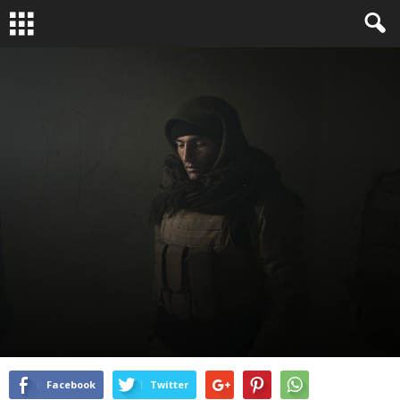
RELIRE
VU SUR LE WEB
By
Équipe OAI13
-
Oct 31, 2016
1912
0
Facebook
Twitter