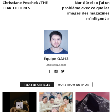
Christiane Peschek /THE
Nur Gürel : « j’ai un
FEAR THEORIES
problème avec ce que les
images des magazines
m’infligent »
Équipe OAI13
http://oai13.com
RELATED ARTICLES
MORE FROM AUTHOR