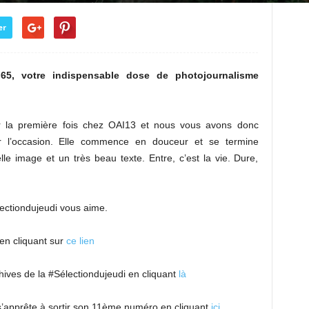
er
i 65, votre indispensable dose de photojournalisme
r la première fois chez OAI13 et nous vous avons donc
ur l’occasion. Elle commence en douceur et se termine
e image et un très beau texte. Entre, c’est la vie. Dure,
ectiondujeudi vous aime.
en cliquant sur
ce lien
ives de la #Sélectiondujeudi en cliquant
là
s’apprête à sortir son 11ème numéro en cliquant
ici
.