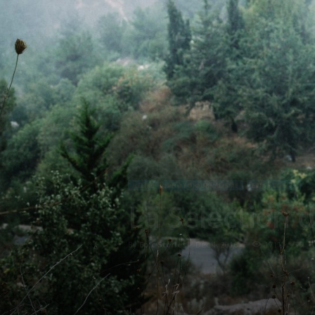
RELIRE
PHOTOJOURNALISME
EPIC STORIES
La Selection d
By
Epic Stories
-
Déc 1, 2016
1711
0