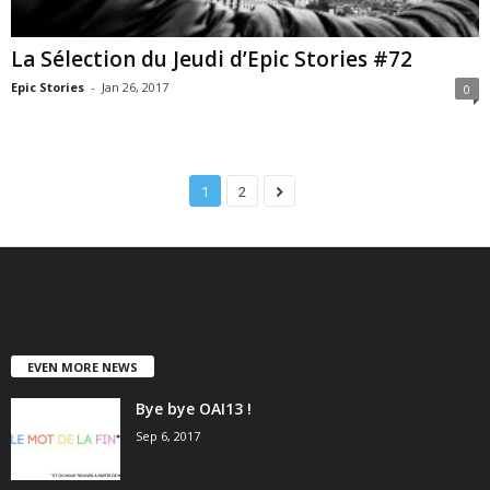
La Sélection du Jeudi d’Epic Stories #72
Epic Stories
-
Jan 26, 2017
0
1
2
EVEN MORE NEWS
Bye bye OAI13 !
Sep 6, 2017