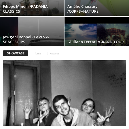
Filippo Minelli /PADANIA
Amélie Chassary
CLASSICS
/CORPS+NATURE
Jewgeni Roppel /CAVES &
SPACESHIPS
Giuliano Ferrari /GRAND TOUR
SHOWCASE
Home
Showcase