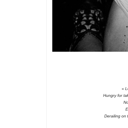
«
L
Hungry for ta
No
E
Derailing on 