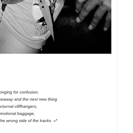
onging for confusion,
keaway and the next new thing.
cturnal cliffhangers,
motional baggage,
the wrong side of the tracks.
»*