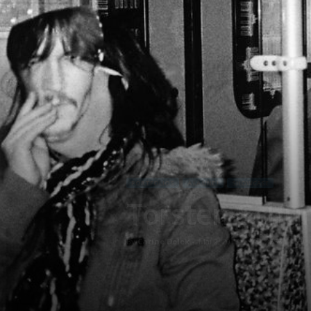
PORTFOLIOS
À LA UNE !
SHOWCASE
Torsten Schu
By
Carine Dolek
-
Mai 2, 2017
2555