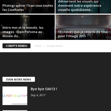
détournent les visuels qui
Photographier l’Iran sous toutes
dominent notre expérience
les Couthures
visuelle quotidienne...
Entre moi et le monde, les
images : Expo Persona au
10 choses que je retiens de Visa
Musée du...
pour l’image 2015
COMPTE RENDU
Home
Compte rendu
EVEN MORE NEWS
Bye bye OAI13 !
Sep 6, 2017