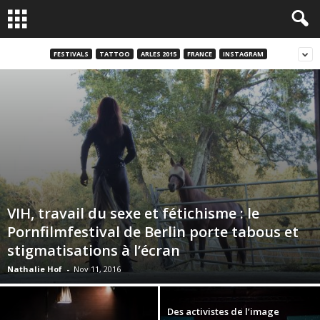
FESTIVALS
TATTOO
ARLES 2015
FRANCE
INSTAGRAM
VIH, travail du sexe et fétichisme : le
Pornfilmfestival de Berlin porte tabous et
stigmatisations à l’écran
Nathalie Hof
-
Nov 11, 2016
Des activistes de l’image