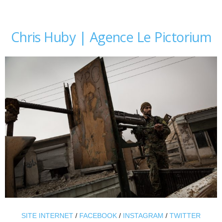
Chris Huby | Agence Le Pictorium
SITE INTERNET
/
FACEBOOK
/
INSTAGRAM
/
TWITTER