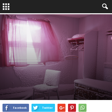
À LA UNE !
RELIRE
PHOTOJOURNALISME
EPIC STORIES
By
Epic Stories
-
Jan 5, 2017
1875
0
Facebook
Twitter