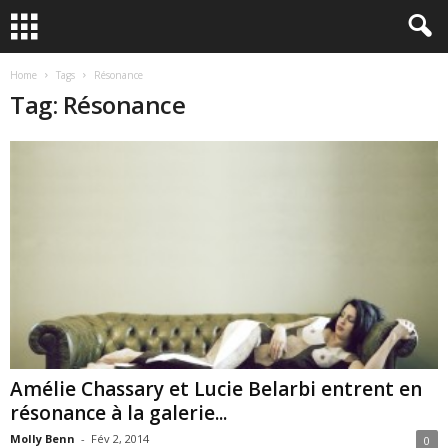
Home
Tags
Résonance
Tag: Résonance
Amélie Chassary et Lucie Belarbi entrent en
résonance à la galerie...
Molly Benn
-
Fév 2, 2014
0