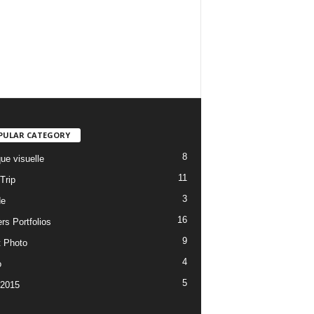
PULAR CATEGORY
8
ue visuelle
11
Trip
3
de
16
rs Portfolios
9
t Photo
4
o
5
 2015