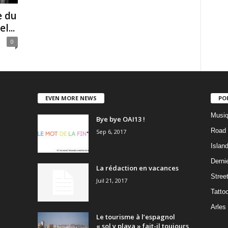
e du
l...
0
EVEN MORE NEWS
PO
Musiq
Bye bye OAI13 !
Road 
Sep 6, 2017
Islan
Dernie
La rédaction en vacances
Stree
Juil 21, 2017
Tatto
Arles
Le tourisme à l’espagnol
« sol y playa » fait-il toujours