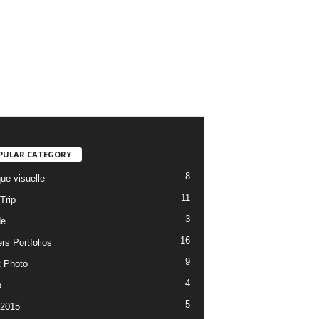
PULAR CATEGORY
8
ue visuelle
11
Trip
3
de
16
rs Portfolios
9
t Photo
4
o
5
 2015