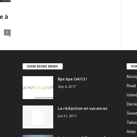
e à
0
EVEN MORE NEWS
PO
Musiq
Bye bye OAI13 !
Road 
Sep 6, 2017
Islan
Dernie
La rédaction en vacances
Stree
Juil 21, 2017
Tatto
Arles