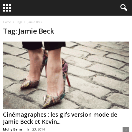
Home
Tags
Jamie Beck
Tag: Jamie Beck
Cinémagraphes : les gifs version mode de
Jamie Beck et Kevin...
Molly Benn
-
Jan 23, 2014
0