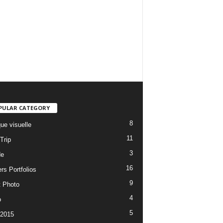
PULAR CATEGORY
8
ue visuelle
11
Trip
3
de
16
rs Portfolios
9
t Photo
4
o
5
 2015