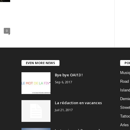
0
EVEN MORE NEWS
PO
Musiq
Bye bye OAI13 !
Road 
Sep 6, 2017
Islan
Dernie
La rédaction en vacances
Stree
Juil 21, 2017
Tatto
Arles