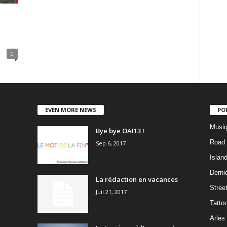
0
EVEN MORE NEWS
PO
Musiq
Bye bye OAI13 !
Road 
Sep 6, 2017
Islan
Dernie
La rédaction en vacances
Stree
Juil 21, 2017
Tatto
Arles