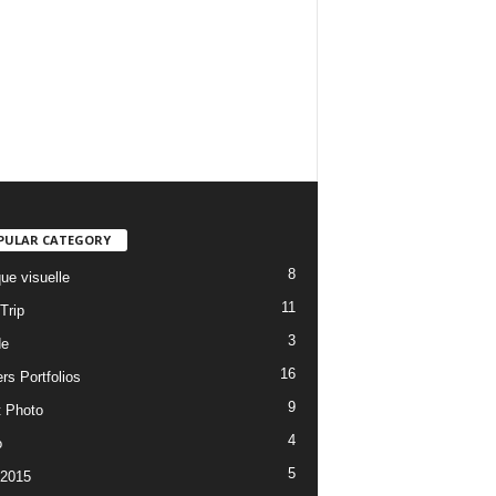
PULAR CATEGORY
8
ue visuelle
11
Trip
3
de
16
rs Portfolios
9
t Photo
4
o
5
 2015