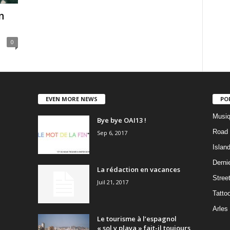
n
0
EVEN MORE NEWS
PO
Musiq
Bye bye OAI13 !
Road 
Sep 6, 2017
Islan
Dernie
La rédaction en vacances
Stree
Juil 21, 2017
Tatto
Arles
Le tourisme à l’espagnol
« sol y playa » fait-il toujours