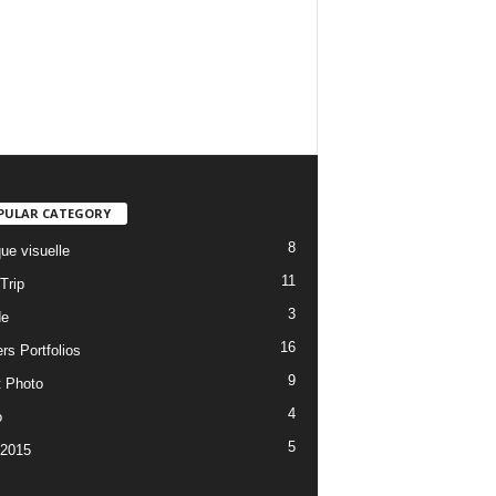
PULAR CATEGORY
8
ue visuelle
11
Trip
3
de
16
rs Portfolios
9
t Photo
4
o
5
 2015