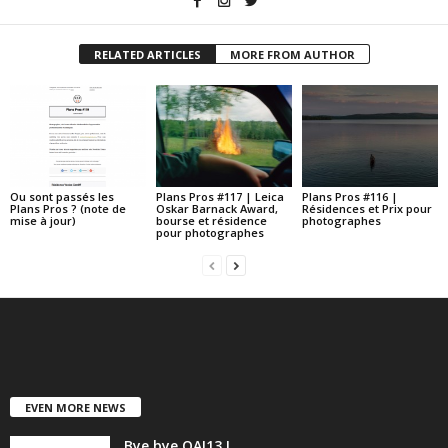
RELATED ARTICLES
MORE FROM AUTHOR
Ou sont passés les
Plans Pros #117 | Leica
Plans Pros #116 |
Plans Pros ? (note de
Oskar Barnack Award,
Résidences et Prix pour
mise à jour)
bourse et résidence
photographes
pour photographes
EVEN MORE NEWS
Bye bye OAI13 !