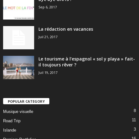
Sep 6, 2017
La rédaction en vacances
Juil 21, 2017
Le tourisme à l’espagnol « sol y playa » fait-
il toujours rêver ?
Juil 19, 2017
POPULAR CATEGORY
8
Musique visuelle
11
Road Trip
3
Islande
16