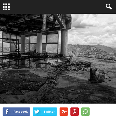
PLANS PROS
By
Équipe OAI13
-
Juin 29, 2015
1153
0
Facebook
Twitter