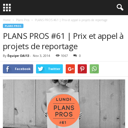
Home
Plans Pros
PLANS PROS #61 | Prix et appel à projets de reportage
PLANS PROS
PLANS PROS #61 | Prix et appel à
projets de reportage
By
Équipe OAI13
-
Nov 3, 2014
1067
0
Facebook
Twitter