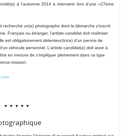
st invité(e) à l’automne 2014 à intervenir lors d’une «27ème
est recherché un(e) photographe dont la démarche s’inscrit
. Français ou étranger, l’artiste-candidat doit maîtriser
elle est obligatoirement détenteur(trice) d’un permis de
d’un véhicule personnel. L’artiste candidat(e) doit avoir à
 être en mesure de s’impliquer pleinement dans ce type
idence-mission.
s.com
▼ ▼ ▼ ▼ ▼
hotographique
aine favorise l’éclosion d’un regard d’auteur original sur