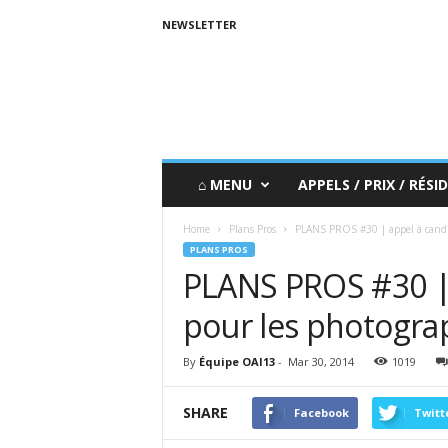
NEWSLETTER
⌂ MENU
APPELS / PRIX / RÉSID
Home
Plans Pros
PLANS PROS #30 | appel à candi
PLANS PROS
PLANS PROS #30 | 
pour les photogra
By
Équipe OAI13
-
Mar 30, 2014
1019
SHARE
Facebook
Twitt