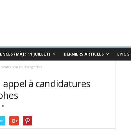
ENCES (MÀJ : 11 JUILLET)
DERNIERS ARTICLES
EPIC S
datures pour les photographes
appel à candidatures
phes
0
er