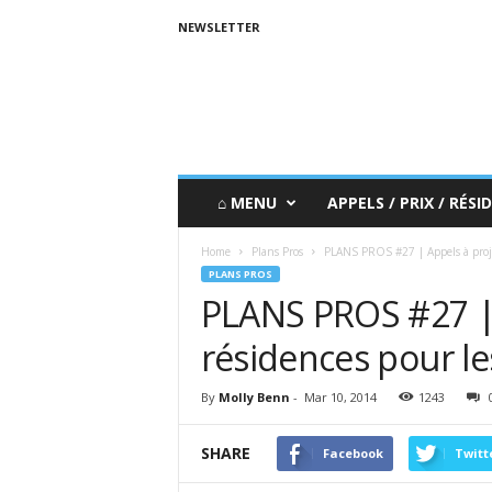
NEWSLETTER
⌂ MENU
APPELS / PRIX / RÉSID
Home
Plans Pros
PLANS PROS #27 | Appels à proje
PLANS PROS
PLANS PROS #27 | 
résidences pour l
By
Molly Benn
-
Mar 10, 2014
1243
SHARE
Facebook
Twitt