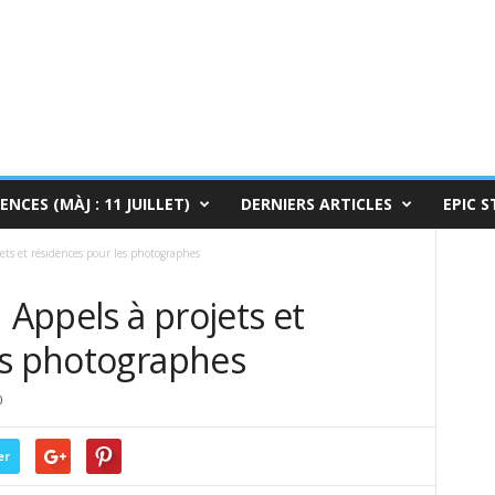
ENCES (MÀJ : 11 JUILLET)
DERNIERS ARTICLES
EPIC S
ts et résidences pour les photographes
Appels à projets et
es photographes
0
er