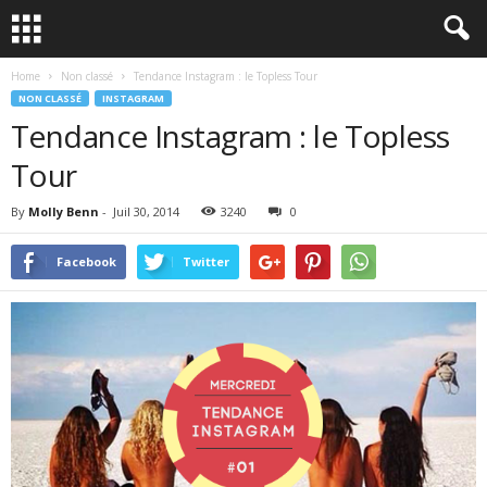
Home
Non classé
Tendance Instagram : le Topless Tour
NON CLASSÉ
INSTAGRAM
Tendance Instagram : le Topless
Tour
By
Molly Benn
-
Juil 30, 2014
3240
0
Facebook
Twitter