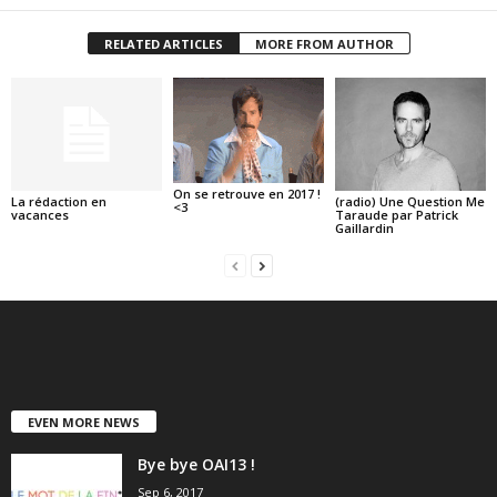
RELATED ARTICLES
MORE FROM AUTHOR
On se retrouve en 2017 !
La rédaction en
(radio) Une Question Me
<3
vacances
Taraude par Patrick
Gaillardin
EVEN MORE NEWS
Bye bye OAI13 !
Sep 6, 2017